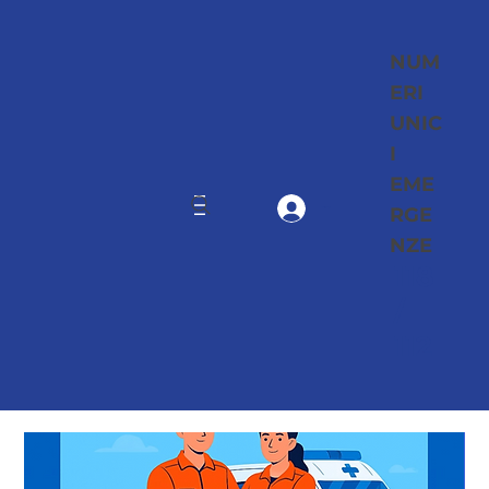
NUM
ERI
UNIC
I
EME
RGE
Accedi
NZE
118
/
112