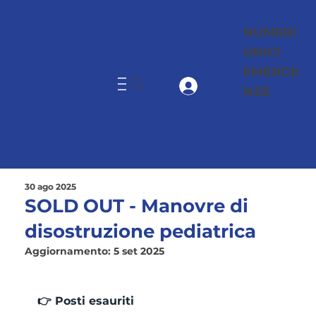
NUMERI
UNICI
EMERGE
NZE
Accedi
118 /
112
30 ago 2025
SOLD OUT - Manovre di
disostruzione pediatrica
Aggiornamento:
5 set 2025
👉 Posti esauriti