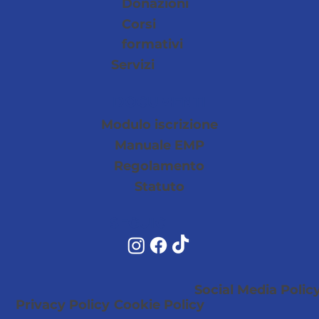
Donazioni
Corsi
Progeo festeggia 30 anni e dona un
formativi
mezzo alla Croce Blu
Servizi
DOCUMENTI
Modulo iscrizione
Manuale EMP
Regolamento
Statuto
SEGUICI
Social Media Polic
Privacy Policy
Cookie Policy