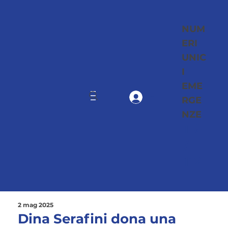
NUM
ERI
UNIC
I
EME
RGE
Accedi
NZE
118
/
112
2 mag 2025
Dina Serafini dona una